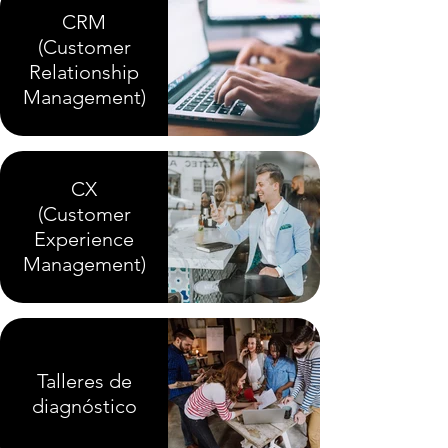
CRM
(Customer
Relationship
Management)
CX
(Customer
Experience
Management)
Talleres de
diagnóstico